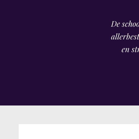
De schoo
allerbes
en st