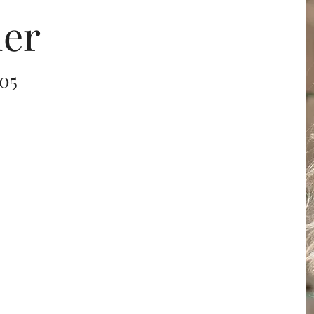
der
05
-