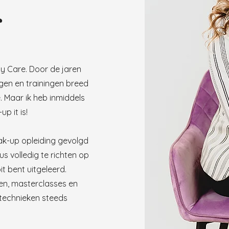
r
gy Care. Door de jaren
ngen en trainingen breed
 Maar ik heb inmiddels
p it is!
ak-up opleiding gevolgd
s volledig te richten op
it bent uitgeleerd.
en, masterclasses en
 technieken steeds