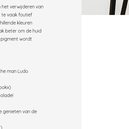
n het verwijderen van
 te vaak foutief
hillende kleuren
aak beter om de huid
w pigment wordt
sche man Ludo
Lookx)
colade!
se genieten van de
t)