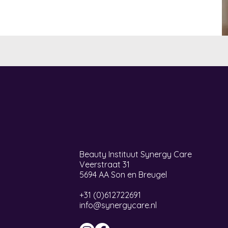
Beauty Instituut Synergy Care
Veerstraat 31
5694 AA Son en Breugel
+31 (0)612722691
info@synergycare.nl