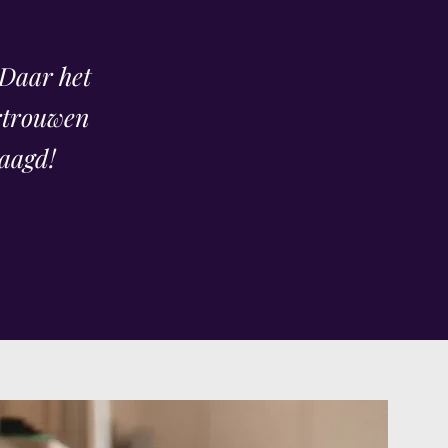
 Daar het
ertrouwen
laagd!