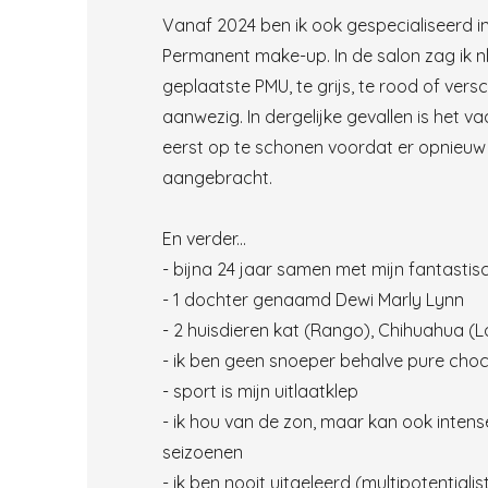
Vanaf 2024 ben ik ook gespecialiseerd i
Permanent make-up. In de salon zag ik nl
geplaatste PMU, te grijs, te rood of versc
aanwezig. In dergelijke gevallen is het v
eerst op te schonen voordat er opnieu
aangebracht.
En verder...
- bijna 24 jaar samen met mijn fantasti
- 1 dochter genaamd Dewi Marly Lynn
- 2 huisdieren kat (Rango), Chihuahua (
- ik ben geen snoeper behalve pure cho
- sport is mijn uitlaatklep
- ik hou van de zon, maar kan ook inten
seizoenen
- ik ben nooit uitgeleerd (multipotentialis