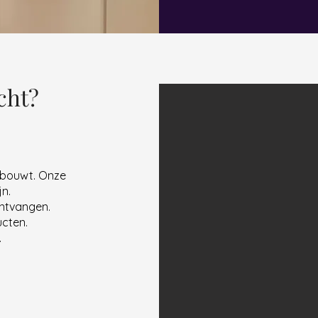
cht?
pbouwt. Onze
ijn.
ontvangen.
cten.
.