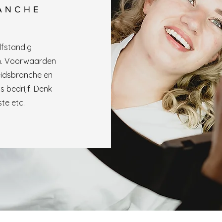
RANCHE
lfstandig
n. Voorwaarden
eidsbranche en
 bedrijf. Denk
ste etc.