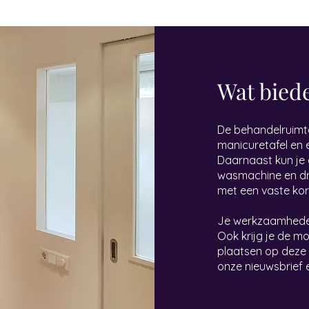
Wat biede
De behandelruimte
manicuretafel en
Daarnaast kun je g
wasmachine en dro
met een vaste kor
Je werkzaamheden
Ook krijg je de m
plaatsen op deze 
onze nieuwsbrief 