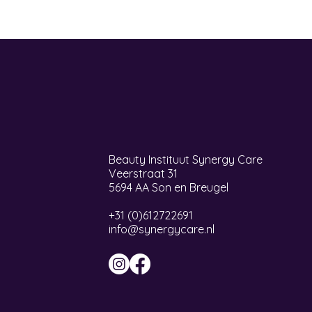
Beauty Instituut Synergy Care
Veerstraat 31
5694 AA Son en Breugel
+31 (0)612722691
info@synergycare.nl